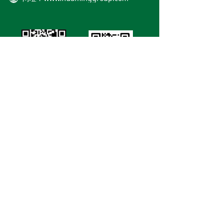
首页
公司介绍
产区介绍
生产检测
产品展示
宁乡市花明粮油食品有限公司 版权所有
湘ICP备2023036763号
湘ICP备2023036763号
本网站由阿里云提供云计算及安全服务
本网站支持
IPv6